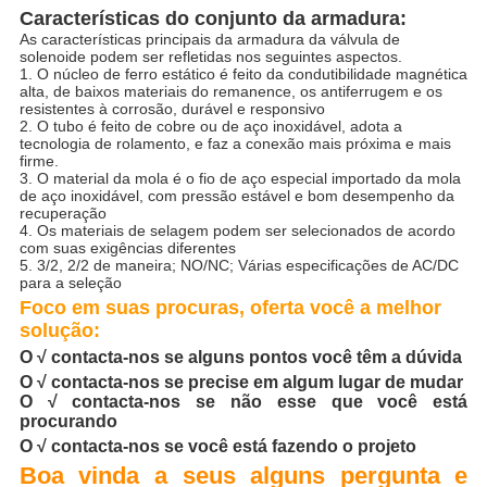
Características do conjunto da armadura:
As características principais da armadura da válvula de
solenoide podem ser refletidas nos seguintes aspectos.
1. O núcleo de ferro estático é feito da condutibilidade magnética
alta, de baixos materiais do remanence, os antiferrugem e os
resistentes à corrosão, durável e responsivo
2. O tubo é feito de cobre ou de aço inoxidável, adota a
tecnologia de rolamento, e faz a conexão mais próxima e mais
firme.
3. O material da mola é o fio de aço especial importado da mola
de aço inoxidável, com pressão estável e bom desempenho da
recuperação
4. Os materiais de selagem podem ser selecionados de acordo
com suas exigências diferentes
5. 3/2, 2/2 de maneira; NO/NC; Várias especificações de AC/DC
para a seleção
Foco em suas procuras, oferta você a melhor
solução:
O √ contacta-nos se alguns pontos você têm a dúvida
O √ contacta-nos se precise em algum lugar de mudar
O √ contacta-nos se não esse que você está
procurando
O √ contacta-nos se você está fazendo o projeto
Boa vinda a seus alguns pergunta e