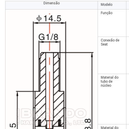
Dimensão
Modelo
Função
Conexão de
Seat
Material do
tubo de
núcleo
Material do