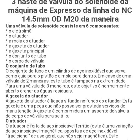
3 haste de válvula do solenoide da
máquina de Expresso da linha do NC
14.5mm OD M20 da maneira
Uma válvula de solenoide consiste em 6 componentes:
* o eletroímã
* o atuador
* a mola do atuador
* a gaxeta do atuador
* a gaxeta principal
* o conjunto de tubo
* o corpo de válvula
O conjunto de tubo
O conjunto de tubo é um cilindro de aço inoxidável que serva
como guia para o pistão e a mola para dentro. Em caso de uma
válvula de 2 maneiras, este tubo é tampado na extremidade.
Para uma válvula de 3 maneiras, este objetivo é normalmente
aberto drenar as águas residuais.
A gaxeta do atuador
A gaxeta do atuador é ficada situada no fundo do atuador. Esta
gaxeta é uma peça que não possa ser prestada serviços de
manutenção. A gaxeta é comprimida a um assento de válvula
do corpo de válvula para selá-lo.
O atuador
O atuador é feito de aço inoxidável ferritic (esta é uma variação
de aço inoxidável magnética, oposta a de aço inoxidável
“tradicional” de uso geral, que não seja magnética). Este