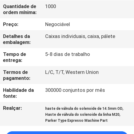
Quantidade de
1000
ordem mínima:
CONTROLE
DE
Preço:
Negociável
QUALIDADE
Detalhes da
Caixas individuais, caixa, pálete
embalagem:
CONTACTE-
Tempo de
5-8 dias de trabalho
entrega:
NOS
Termos de
L/C, T/T, Western Union
pagamento:
SOLICITE UM
Habilidade da
300000 conjuntos por mês
ORÇAMENTO
fonte:
Realçar:
,
haste de válvula do solenoide de 14.5mm OD
COMPANY
,
Haste de válvula do solenoide da linha M20
NEWS
Parker Type Expresso Machine Part