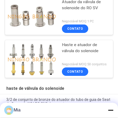
Atuador da válvula de
solenoide do RO SV
Negociável MOQ:1 PC
CONTATO
Haste e atuador de
válvula do solenoide
Negociável MOQ:50 conjuntos
CONTATO
haste de válvula do solenoide
3/2 de conjunto de bronze do atuador do tubo de guia de Seat
da flange do NC LPG CNG da maneira
Mia
CNOMO fazem sob medida 30 3/2 de haste de válvula de