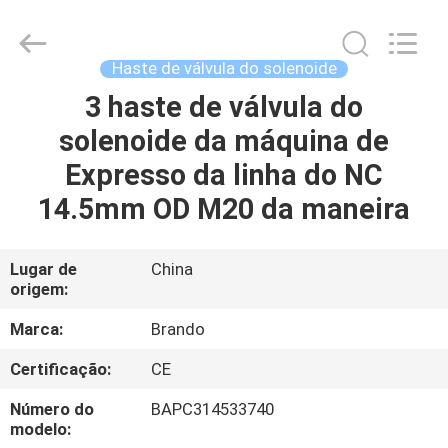
Ningbo
Brando
Hardware
Co.,
Ltd.
Haste de válvula do solenoide
All
Rights
3 haste de válvula do
PARA
Reserved.
solenoide da máquina de
CASA
Expresso da linha do NC
PRODUTOS
14.5mm OD M20 da maneira
SOBRE
Lugar de
China
origem:
NÓS
Marca:
Brando
VISITA
Certificação:
CE
À
Número do
BAPC314533740
FÁBRICA
modelo: