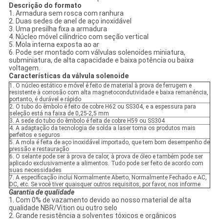
Descrição do formato
1. Armadura sem rosca com ranhura
2. Duas sedes de anel de aço inoxidável
3. Uma presilha fixa a armadura
4. Núcleo móvel cilíndrico com seção vertical
5. Mola interna exposta ao ar
6. Pode ser montado com válvulas solenoides miniatura,
subminiatura, de alta capacidade e baixa potência ou baixa
voltagem.
Características da válvula solenoide
1. O núcleo estático e móvel é feito de material à prova de ferrugem e
resistente à corrosão com alta magnetocondutividade e baixa remanência,
portanto, é durável e rápido
2. O tubo do êmbolo é feito de cobre H62 ou SS304, e a espessura para
seleção está na faixa de 0,25-2,5 mm
3. A sede do tubo do êmbolo é feita de cobre H59 ou SS304
4. A adaptação da tecnologia de solda a laser torna os produtos mais
perfeitos e seguros
5. A mola é feita de aço inoxidável importado, que tem bom desempenho de
pressão e restauração
6. O selante pode ser à prova de calor, à prova de óleo e também pode ser
aplicado exclusivamente a alimentos. Tudo pode ser feito de acordo com
suas necessidades
7. A especificação inclui Normalmente Aberto, Normalmente Fechado e AC,
DC, etc. Se você tiver quaisquer outros requisitos, por favor, nos informe
Garantia de qualidade
1. Com 0% de vazamento devido ao nosso material de alta
qualidade NBR/Vition ou outro selo
2. Grande resistência a solventes tóxicos e orgânicos