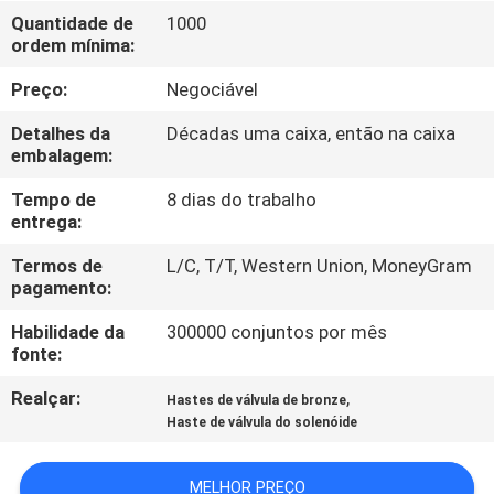
Quantidade de
1000
ordem mínima:
CONTROLE
DE
Preço:
Negociável
QUALIDADE
Detalhes da
Décadas uma caixa, então na caixa
embalagem:
CONTACTE-
Tempo de
8 dias do trabalho
entrega:
NOS
Termos de
L/C, T/T, Western Union, MoneyGram
pagamento:
SOLICITE UM
Habilidade da
300000 conjuntos por mês
ORÇAMENTO
fonte:
Realçar:
,
Hastes de válvula de bronze
COMPANY
Haste de válvula do solenóide
NEWS
MELHOR PREÇO