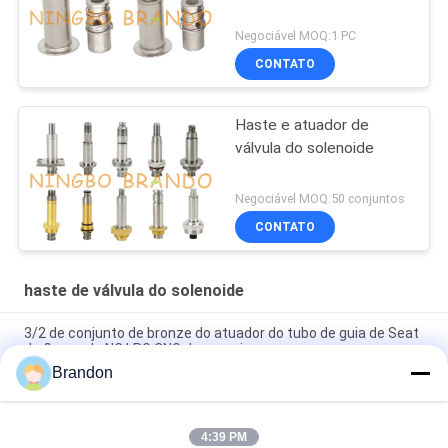
Negociável MOQ:1 PC
CONTATO
Haste e atuador de
válvula do solenoide
Negociável MOQ:50 conjuntos
CONTATO
haste de válvula do solenoide
3/2 de conjunto de bronze do atuador do tubo de guia de Seat
da flange do NC LPG CNG da maneira
Brandon
CNOMO fazem sob medida 30 3/2 de haste de válvula de
bronze do solenoide do núcleo de ferro do atuador da maneira
4:39 PM
Núcleo móvel cilíndrico da haste circular do solenoide de Seat