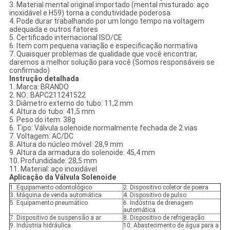
3. Material mental original importado (mental misturado: aço
inoxidável e H59) torna a condutividade poderosa
4. Pode durar trabalhando por um longo tempo na voltagem
adequada e outros fatores
5. Certificado internacional ISO/CE
6. Item com pequena variação e especificação normativa
7. Quaisquer problemas de qualidade que você encontrar,
daremos a melhor solução para você (Somos responsáveis ​​se
confirmado)
Instrução detalhada
1. Marca: BRANDO
2. NO.: BAPC211241522
3. Diâmetro externo do tubo: 11,2 mm
4. Altura do tubo: 41,5 mm
5. Peso do item: 38g
6. Tipo: Válvula solenoide normalmente fechada de 2 vias
7. Voltagem: AC/DC
8. Altura do núcleo móvel: 28,9 mm
9. Altura da armadura do solenoide: 45,4 mm
10. Profundidade: 28,5 mm
11. Material: aço inoxidável
Aplicação da Válvula Solenoide
1. Equipamento odontológico
2. Dispositivo coletor de poeira
3. Máquina de venda automática
4. Dispositivo de pulso
5. Equipamento pneumático
6. Indústria de drenagem
automática
7. Dispositivo de suspensão a ar
8. Dispositivo de refrigeração
9. Indústria hidráulica
10. Abastecimento de água para a