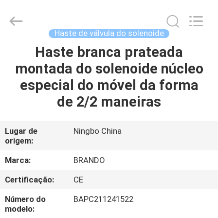
Ningbo
Brando
Hardware
Co.,
Ltd.
Haste de válvula do solenoide
All
Rights
Haste branca prateada
PARA
Reserved.
montada do solenoide núcleo
CASA
especial do móvel da forma
PRODUTOS
de 2/2 maneiras
SOBRE
Lugar de
Ningbo China
origem:
NÓS
Marca:
BRANDO
VISITA
Certificação:
CE
À
Número do
BAPC211241522
FÁBRICA
modelo: