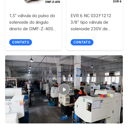
1,5" válvula do pulso do
EVR 6 NC 032F1212
solenoide do ângulo
3/8" tipo válvula de
direito de DMF-Z-40S
solenoide 230V de
BFEC para o coletor de
Danfoss da
poeira
refrigeração
CONTATO
CONTATO