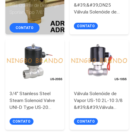
&#39;&#39;DN25
Gás Quente de Descarga
Válvula Solenóide de
Sporlan Tipo 7/8''
CONTROLE
Vapor de Aço Inoxidável
ADRHE-6-0/80 ADRHE-
DE
de Alta Temperatura
6-0/30
CONTATO
CONTATO
24V 220V
QUALIDADE
CONTACTE-
NOS
SOLICITE UM
ORÇAMENTO
3/4'' Stainless Steel
Válvula Solenóide de
Steam Solenoid Valve
Vapor US-10 2L-10 3/8
UNI-D Type US-20
&#39;&#39;Válvula
COMPANY
24VDC 220VAC
Solenóide de Aço
NEWS
Inoxidável 24V 220V
CONTATO
CONTATO