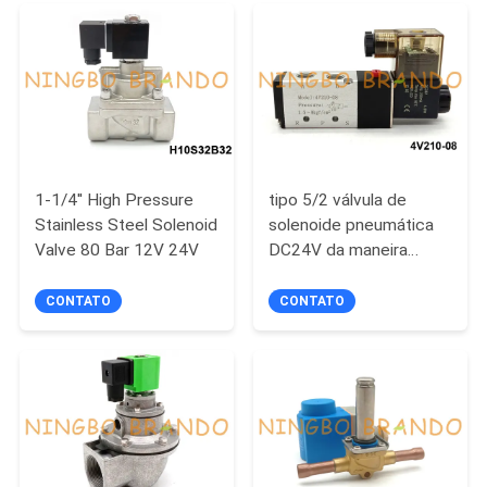
MAPA
DO
SITE
POLÍTICA
1-1/4'' High Pressure
tipo 5/2 válvula de
DE
Stainless Steel Solenoid
solenoide pneumática
PRIVACIDADE
Valve 80 Bar 12V 24V
DC24V da maneira
AC220V de 4V210-08
Airtac
CONTATO
CONTATO