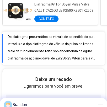
Diafragma Kit For Goyen Pulse Valve
Do diafragma pneumático da válvula de solenóide do pulso do OEM de BFEC vida útil longa DMF-Z-76
CA25T CA25DD de K2500 K2501 K2503
Introduza o tipo diafragma da válvula do pulso da limpeza da poeira, os diafragmas reforçados tela DMF-Y-62
CONTATO
Meio de funcionamento feito sob encomenda da água/ar puro do diafragma 2W160-15 da válvula de solenóide de NBR
diafragma de aço inoxidável de 2W250-25 Viton para a válvula de solenóide da água de 1 polegada
certificação montada orifício do ISO do CE do diafragma do diafragma NBR do nitrilo de 2W200-20 SS304
2W400-40 diafragma da válvula de solenóide do quadrado de 1,5 polegadas, diafragma da válvula da água
tipo 5/2 de válvula de solenoide pneumática 24VDC da maneira 220VAC de 4V420-15 Airtac
tipo bobina 24VDC 110VAC 220VAC 8W de 6213 5404 Burkert da válvula de solenoide
Tipo bobina 400325-117 220VAC 9W 10W de ASCO do solenoide da válvula do pulso
Bobina pneumática 4V110-06 4V120-06 4V130C-06 da válvula de solenoide de 24VDC 220VAC
Deixe um recado
Auto interruptor de pressão do compressor de ar da restauração ajustável para o condicionador de ar
Ligaremos para você em breve!
Tipo bobina 24V de KNORR-BREMSE do solenoide para a válvula do modulador do ABS de Truck
Interruptor de pressão do compressor de ar da C.A. 110V 220V para o ar/líquido da refrigeração do fluoreto
bobina à prova de explosões 12VDC 24VDC 110VAC 220VAC da válvula de solenoide do furo de 13mm
Brandon