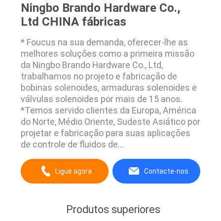
Ningbo Brando Hardware Co.,
Ltd CHINA fábricas
* Foucus na sua demanda, oferecer-lhe as
melhores soluções como a primeira missão
da Ningbo Brando Hardware Co., Ltd,
trabalhamos no projeto e fabricação de
bobinas solenoides, armaduras solenoides e
válvulas solenoides por mais de 15 anos.
*Temos servido clientes da Europa, América
do Norte, Médio Oriente, Sudeste Asiático por
projetar e fabricação para suas aplicações
de controle de fluidos de
automação,Relacionadas com indústrias de
equipamentos de automação pneumática,
Ligue agora.
Contacte-nos
distribuidor de alimentos e bebidas, irrigação
agrícola, impressão e tingimento, colector de
poeira, aparelhos domésticos, ...
Produtos superiores