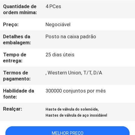
Quantidade de
4 PCes
ordem mínima:
CONTROLE
DE
Preço:
Negociável
QUALIDADE
Detalhes da
Posto na caixa padrão
embalagem:
CONTACTE-
Tempo de
25 dias úteis
entrega:
NOS
Termos de
, Western Union, T/T, D/A
pagamento:
SOLICITE UM
Habilidade da
300000 conjuntos por mês
ORÇAMENTO
fonte:
Realçar:
,
Haste de válvula do solenóide
COMPANY
Hastes de válvula de aço inoxidável
NEWS
MELHOR PREÇO