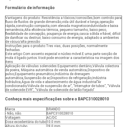
Formulário de informação
Vantagens do produto: Resistência a tóxicos/corrosiões,bom controlo para
fluxo de fluidos de grande dimensão,vida útil durável e longa,operação
rápida,construção compacta,com elevada magnetocondutividade e baixa
remanência,Alta eficiência térmica, pequeno tamanho, baixo peso,
flexibilidade de concepção, poupança de energia,casca sólida e fiável, difícil
de danificar ou destruir, baixo consumo de energia, adaptado a ambientes
de vácuo/alta pressão
Instruções para o produto:Tres vias, duas posições, normalmente
fechadas.
Este artigo Com assento especial e núcleo móvel.E uma parte secção de
mola é ligado juntos.Você pode encontrar a característica na imagem dos
itens
Aplicação de válvulas solenoides:Equipamento dentário,Válvula colectora
de poeira, Máquina automática de venda automática,Dispositivo de
pulso,Equipamento pneumático,Indústria de drenagem
automática,Suspensão de ar,Dispositivo de refrigeração,Indústria
hidráulica,Água de vida e abastecimento de água industrial"Ar
condicionado/Válvula de suspensão de ar", "Interruptor de tubos", "Válvula
de solenoide EVR", "Válvula de solenoide de latão forjado"
Conheça mais especificações sobre o BAPC310028010
Marca
BRANDO
- Não, não.
BAPC310028010
Voltagem
AC/DC
Dose excedentária do tubo
10.0 mm
Altura do tubo
28.0 mm