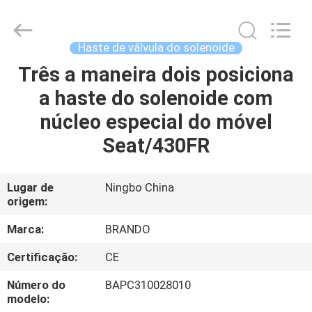
Ningbo
Brando
Hardware
Co.,
Ltd.
Haste de válvula do solenoide
All
Rights
Três a maneira dois posiciona
PARA
Reserved.
a haste do solenoide com
CASA
núcleo especial do móvel
PRODUTOS
Seat/430FR
SOBRE
Lugar de
Ningbo China
origem:
NÓS
Marca:
BRANDO
VISITA
Certificação:
CE
À
Número do
BAPC310028010
FÁBRICA
modelo: