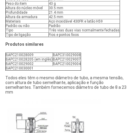
Peso do item
43 g
Altura do núcleo móvel
30.5 mm
Profundidade
21.4 mm
Altura da armadura
42.5 mm
Materiais
Aço inoxidável 430FR e latão H59
Padrão ou não
Padrão
Tipo
Três vias duas vias normalmente fechadas
Tipo de ligação
Fios e pontos fixos
Produtos similares
BAPC210028009
BAPC310029008
BAPC210028205 (em inglês)
BAPC210029007
BAPC210029002
BAPC210029004
BAPC210030001
Todos eles têm o mesmo diâmetro de tubo, a mesma tensão,
com altura de tubo semelhante, aplicação e função
semelhantes. Também fornecemos diâmetro de tubo de 8 a 23
mm