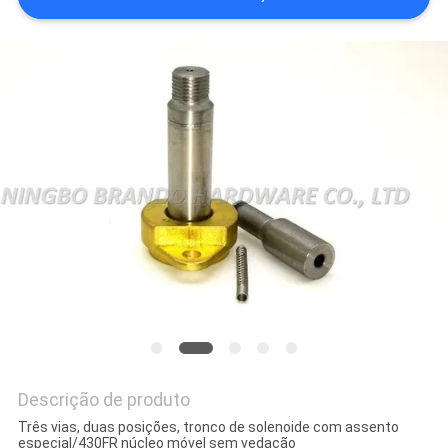
MAPA
DO
SITE
POLÍTICA
DE
PRIVACIDADE
Descrição de produto
Três vias, duas posições, tronco de solenoide com assento
especial/430FR núcleo móvel sem vedação