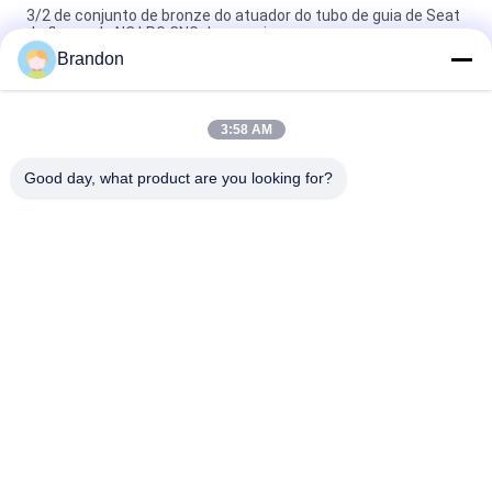
3/2 de conjunto de bronze do atuador do tubo de guia de Seat
da flange do NC LPG CNG da maneira
Brandon
CNOMO fazem sob medida 30 3/2 de haste de válvula de
bronze do solenoide do núcleo de ferro do atuador da maneira
3:58 AM
Núcleo móvel cilíndrico da haste circular do solenoide de Seat
para o equipamento pneumático
Good day, what product are you looking for?
Categorias populares
Todos
Válvula Pneumática 
Válvula Pneumática 
Do Cilindro
Do Pulso
Pneumático Válvula 
Bobina Da Válvula 
Solenóide
De Solenoide
Armadura Da 
Válvula Do Jato Do 
Válvula De Solenoide
Pulso
Válvula De 
Encaixes De 