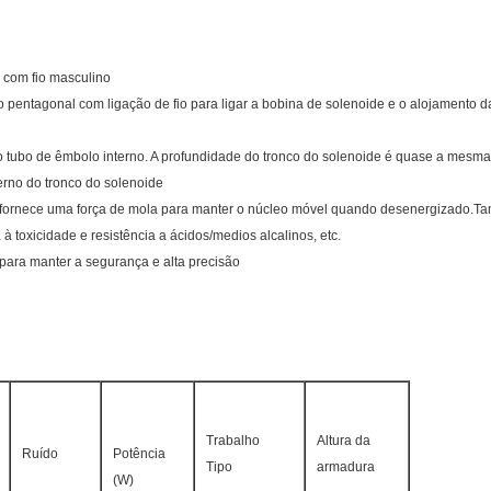
o com fio masculino
ento pentagonal com ligação de fio para ligar a bobina de solenoide e o alojamen
 tubo de êmbolo interno. A profundidade do tronco do solenoide é quase a mesma 
erno do tronco do solenoide
 e fornece uma força de mola para manter o núcleo móvel quando desenergizado.T
à toxicidade e resistência a ácidos/medios alcalinos, etc.
 para manter a segurança e alta precisão
Trabalho
Altura da
Ruído
Potência
Tipo
armadura
(W)