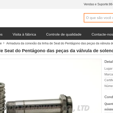
Vendas e Suporte:
86
ós
Visita à fábrica
Controle de qualidade
Contacte-nos
de
Armadura da conexão da linha de Seat do Pentágono das peças da válvula d
 da empresa
e Seat do Pentágono das peças da válvula de soleno
Detal
Lugar
Marca
Certif
Númer
Cond
Quant
mínim