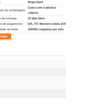
:
Negociável
Caixa com o plástico
hes da embalagem:
coberto
 de entrega:
25 dias úteis
s de pagamento:
D/A, T/T, Western Union, D/A
dade da fonte:
300000 conjuntos por mês
ntato