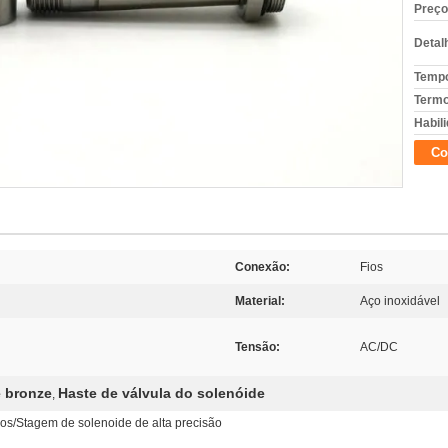
Preço
Detal
Tempo
Termo
Habili
Co
Conexão:
Fios
Material:
Aço inoxidável
Tensão:
AC/DC
e bronze
Haste de válvula do solenóide
,
os/Stagem de solenoide de alta precisão