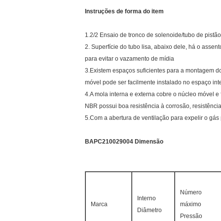
Instruções de forma do item
1.2/2 Ensaio de tronco de solenoide/tubo de pistã
2. Superfície do tubo lisa, abaixo dele, há o ass
para evitar o vazamento de mídia
3.Existem espaços suficientes para a montagem do
móvel pode ser facilmente instalado no espaço int
4.A mola interna e externa cobre o núcleo móvel
NBR possui boa resistência à corrosão, resistência 
5.Com a abertura de ventilação para expelir o gás
BAPC210029004 Dimensão
Número
Interno
Marca
máximo
Diâmetro
Pressão