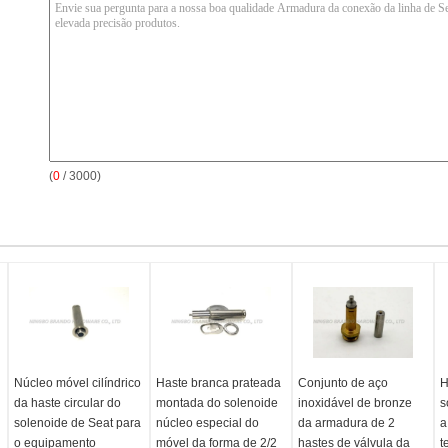
(
0
/ 3000)
Núcleo móvel cilíndrico
Haste branca prateada
Conjunto de aço
H
da haste circular do
montada do solenoide
inoxidável de bronze
s
solenoide de Seat para
núcleo especial do
da armadura de 2
a
o equipamento
móvel da forma de 2/2
hastes de válvula da
t