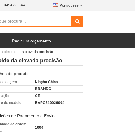
--13454729544
Portuguese
Pedir um orçamento
e solenoide da elevada precisão
ide da elevada precisão
hes do produto:
 de origem:
Ningbo China
:
BRANDO
icação:
CE
o do modelo:
BAPC210029004
ições de Pagamento e Envio:
idade de ordem
1000
a: