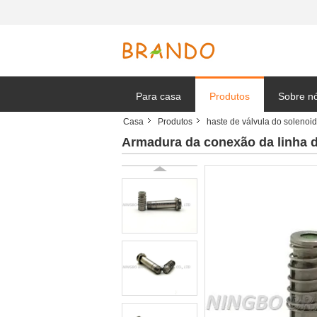
Para casa
Produtos
Sobre n
Casa
Produtos
haste de válvula do solenoi
Notícia
Armadura da conexão da linha d