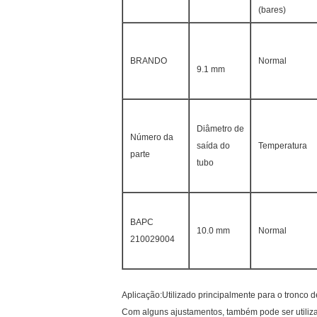
(bares)
BRANDO
Normal
9.1 mm
Diâmetro de
Número da
saída do
Temperatura
parte
tubo
BAPC
10.0 mm
Normal
210029004
Aplicação:Utilizado principalmente para o tronco
Com alguns ajustamentos, também pode ser utilizado