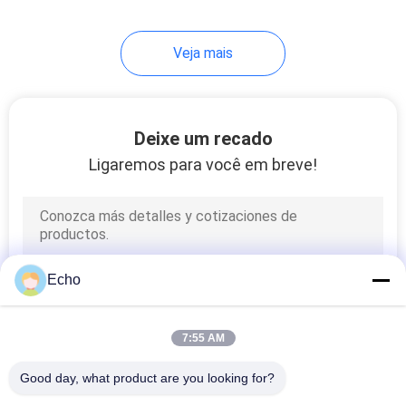
233
Veja mais
Cilindros de ar
pneumáticos
Deixe um recado
Ligaremos para você em breve!
109
Lubrificador do
Echo
regulador do filtro
7:55 AM
Good day, what product are you looking for?