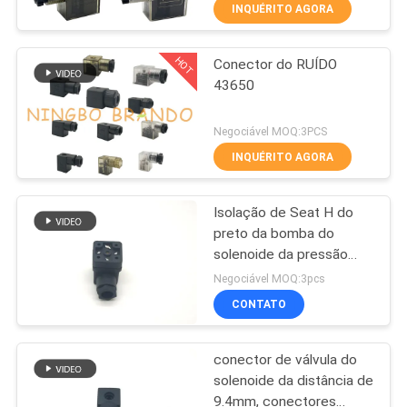
INQUÉRITO AGORA
CONTROLE
HOT
Conector do RUÍDO
DE
617
43650
QUALIDADE
Pneumático válvula
Negociável MOQ:3PCS
solenóide
CONTACTE-
INQUÉRITO AGORA
NOS
Isolação de Seat H do
preto da bomba do
SOLICITE UM
solenoide da pressão
881
normal micro para a
ORÇAMENTO
Negociável MOQ:3pcs
indústria geral
Bobina da válvula
CONTATO
COMPANY
de solenoide
conector de válvula do
NEWS
solenoide da distância de
9.4mm, conectores