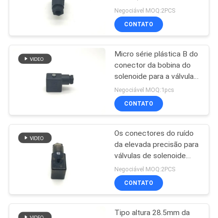
estáveis da tomada do
MAPA
Negociável MOQ:2PCS
solenoide
CONTATO
DO
437
SITE
armadura da válvula
Micro série plástica B do
conector da bobina do
de solenoide
POLÍTICA
solenoide para a válvula
de solenoide de
DE
Negociável MOQ:1pcs
montagem
CONTATO
PRIVACIDADE
Os conectores do ruído
1179
da elevada precisão para
Válvula do jato do
válvulas de solenoide
iluminam - o tipo da
Negociável MOQ:2PCS
pulso
ligação da tomada da cor
CONTATO
verde
Tipo altura 28.5mm da