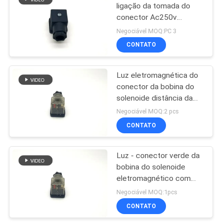
ligação da tomada do
conector Ac250v
410
Dc300v da bobina do
Negociável MOQ:PC 3
solenoide com
Válvula de
CONTATO
conduzido
solenoide da
Luz eletromagnética do
refrigeração
conector da bobina do
solenoide distância da
cor verde 18mm
Negociável MOQ:2 pcs
CONTATO
312
encaixes de
Luz - conector verde da
bobina do solenoide
mangueira
eletromagnético com
pneumáticos
distância de 18mm
Negociável MOQ:1pcs
CONTATO