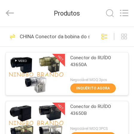
Ningbo
Brando
Hardware
Produtos
Co.,
Ltd.
All
Rights
PARA
Reserved.
228
CHINA Conector da bobina do solenóide
CASA
Válvula pneumática
do cilindro
HOT
Conector do RUÍDO
PRODUTOS
43650A
SOBRE
Negociável MOQ:3pcs
NÓS
INQUÉRITO AGORA
43
Válvula pneumática
HOT
Conector do RUÍDO
VISITA
43650B
À
do pulso
FÁBRICA
Negociável MOQ:3PCS