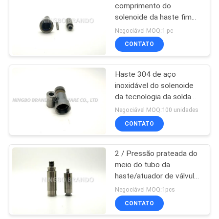
comprimento do
solenoide da haste fim
485
em dois sentidos
Negociável MOQ:1 pc
normalmente de grande
Válvula de
CONTATO
resistência no branco
solenoide da
Slivery
Haste 304 de aço
refrigeração
inoxidável do solenoide
da tecnologia da solda
do laser para a indústria
Negociável MOQ:100 unidades
hidráulica
CONTATO
312
encaixes de
2 / Pressão prateada do
meio do tubo da
mangueira
haste/atuador de válvula
pneumáticos
da água branca de 2
Negociável MOQ:1pcs
maneiras
CONTATO