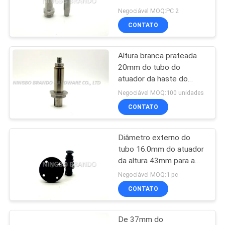
para o equipamento
MAPA
Negociável MOQ:PC 2
médico
CONTATO
DO
495
SITE
armadura da válvula
Altura branca prateada
20mm do tubo do
de solenoide
POLÍTICA
atuador da haste do
solenoide da válvula de
DE
Negociável MOQ:100 unidades
solenoide da água
CONTATO
PRIVACIDADE
Diâmetro externo do
1184
tubo 16.0mm do atuador
Válvula do jato do
da altura 43mm para a
válvula elétrica da água
Negociável MOQ:1 pc
pulso
CONTATO
De 37mm do