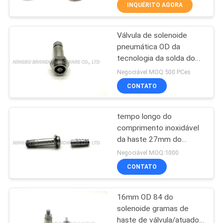
INQUÉRITO AGORA
CONTROLE
Válvula de solenoide
DE
617
pneumática OD da
QUALIDADE
tecnologia da solda do
Pneumático válvula
laser 20mm 2 maneira da
Negociável MOQ:500 PCes
solenóide
posição 2
CONTACTE-
CONTATO
NOS
tempo longo do
comprimento inoxidável
SOLICITE UM
da haste 27mm do
1071
solenoide 12.5g na cor
ORÇAMENTO
Negociável MOQ:1000
branca de prata
Bobina da válvula
CONTATO
COMPANY
de solenoide
16mm OD 84 do
NEWS
solenoide gramas de
haste de válvula/atuador