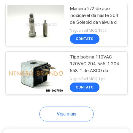
Maneira 2/2 de aço
233
inoxidável da haste 304
Cilindros de ar
de Soleoid da válvula do
pulso normalmente
Negociável MOQ:1000
pneumáticos
próxima
CONTATO
Tipo bobina 110VAC
120VAC 204-556-1 204-
558-1 de ASCO da
109
válvula de solenoide
Negociável MOQ:1 pc
Lubrificador do
CONTATO
regulador do filtro
Veja mais