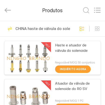
Ningbo
Brando
Hardware
Produtos
Co.,
Ltd.
All
Rights
PARA
Reserved.
228
CHINA haste de válvula do solenoide
CASA
Válvula pneumática
do cilindro
HOT
Haste e atuador de
PRODUTOS
válvula do solenoide
SOBRE
Negociável MOQ:50 conjuntos
NÓS
INQUÉRITO AGORA
43
Válvula pneumática
HOT
Atuador da válvula de
VISITA
solenoide do RO SV
À
do pulso
FÁBRICA
Negociável MOQ:1 PC