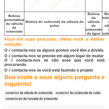
Bobina
Bo
Bobina
da
hidr
pneumática
Bobina do solenoide da válvula do
válvula
da válvula
pulso
de
vá
de
solenoide
solenoide
da água
sol
Foco em suas procuras, oferta você a melhor
solução:
O √ contacta-nos se alguns pontos você têm a dúvida
O √ contacta-nos se precise em algum lugar de mudar
O √ contacta-nos se não esse que você está
procurando
O √ contacta-nos se você está fazendo o projeto
Boa vinda a seus alguns pergunta e
inquérito!
conector de válvula do solenoide
conector do solenoide do ruído
conectores da tomada do solenoide