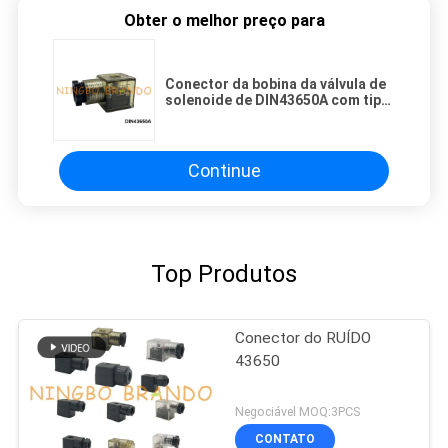
Obter o melhor preço para
Conector da bobina da válvula de
solenoide de DIN43650A com tipo
A do RUÍDO 43650 do diodo
emissor de luz
Continue
Top Produtos
Conector do RUÍDO
43650
Negociável MOQ:3PCS
CONTATO