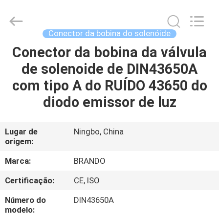
Ningbo
Brando
Hardware
Co.,
Ltd.
Conector da bobina do solenóide
All
Rights
Conector da bobina da válvula
PARA
Reserved.
de solenoide de DIN43650A
CASA
com tipo A do RUÍDO 43650 do
PRODUTOS
diodo emissor de luz
SOBRE
Lugar de
Ningbo, China
origem:
NÓS
Marca:
BRANDO
VISITA
Certificação:
CE, ISO
À
Número do
DIN43650A
FÁBRICA
modelo: