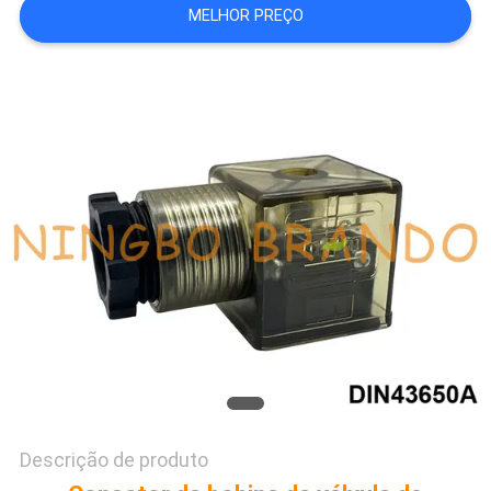
MELHOR PREÇO
MAPA
DO
SITE
POLÍTICA
DE
PRIVACIDADE
Descrição de produto