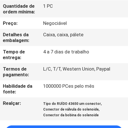
Quantidade de
1 PC
ordem mínima:
CONTROLE
DE
Preço:
Negociável
QUALIDADE
Detalhes da
Caixa, caixa, pálete
embalagem:
CONTACTE-
Tempo de
4 a 7 dias de trabalho
entrega:
NOS
Termos de
L/C, T/T, Western Union, Paypal
pagamento:
SOLICITE UM
Habilidade da
1000000 PCes pelo mês
ORÇAMENTO
fonte:
Realçar:
,
Tipo do RUÍDO 43650 um conector
COMPANY
,
Conector de válvula do solenoide
NEWS
Conector da bobina do solenoide