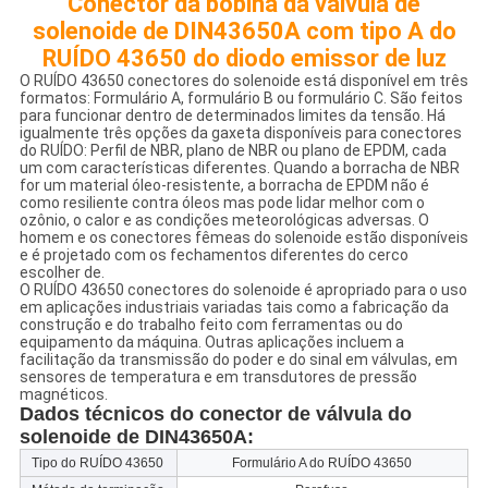
Conector da bobina da válvula de
solenoide de DIN43650A com tipo A do
RUÍDO 43650 do diodo emissor de luz
O RUÍDO 43650 conectores do solenoide está disponível em três
formatos: Formulário A, formulário B ou formulário C. São feitos
para funcionar dentro de determinados limites da tensão. Há
igualmente três opções da gaxeta disponíveis para conectores
do RUÍDO: Perfil de NBR, plano de NBR ou plano de EPDM, cada
um com características diferentes. Quando a borracha de NBR
for um material óleo-resistente, a borracha de EPDM não é
como resiliente contra óleos mas pode lidar melhor com o
ozônio, o calor e as condições meteorológicas adversas. O
homem e os conectores fêmeas do solenoide estão disponíveis
e é projetado com os fechamentos diferentes do cerco
escolher de.
O RUÍDO 43650 conectores do solenoide é apropriado para o uso
em aplicações industriais variadas tais como a fabricação da
construção e do trabalho feito com ferramentas ou do
equipamento da máquina. Outras aplicações incluem a
facilitação da transmissão do poder e do sinal em válvulas, em
sensores de temperatura e em transdutores de pressão
magnéticos.
Dados técnicos do conector de válvula do
solenoide de DIN43650A:
Tipo do RUÍDO 43650
Formulário A do RUÍDO 43650