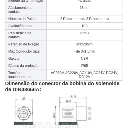
Método da terminação
Parafuso
Afastamento do
18mm
contato
Número de Polos
2 Polos + terras, 3 Polos + terra
Avaliação atual
10A
Resistência de
≤5mΩ
contato
Parafuso de fixação
M3x28mm
Max Conductor Size
² de 3x1.5mm
Gaxeta
NBR
Classe da proteção
IP65
Tensão de
AC380V, AC220V, AC110V, AC24V, DC24V,
funcionamento
DC12V
Dimensão do conector da bobina do solenoide
de DIN43650A: