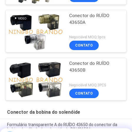
Conector do RUÍDO
43650A
Negociável MOQ:3pcs
CONTATO
Conector do RUÍDO
43650B
Negociável MOQ:3PCS
CONTATO
Conector da bobina do solenóide
Formulário transparente A do RUÍDO 43650 do conector da
bobina da válvula de solenoide de DIN43650A