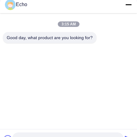
Echo
Conector da bobina da válvula de solenoide de DIN43650A com
tipo A do RUÍDO 43650 do diodo emissor de luz
3:15 AM
RUÍDO 43650 A do preto do conector da tomada da bobina da
válvula de solenoide do RUÍDO 43650A
Good day, what product are you looking for?
Categorias populares
Todos
Válvula Pneumática 
Válvula Pneumática 
Do Cilindro
Do Pulso
Pneumático Válvula 
Bobina Da Válvula 
Solenóide
De Solenoide
Armadura Da 
Válvula Do Jato Do 
Válvula De Solenoide
Pulso
Válvula De 
Encaixes De 
Solenoide Da 
Mangueira 
Refrigeração
Pneumáticos