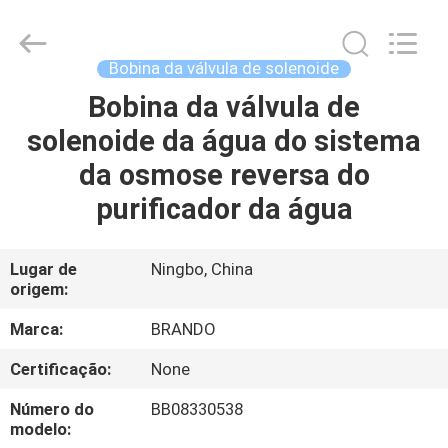
Ningbo
Brando
Hardware
Co.,
Ltd.
Bobina da válvula de solenoide
All
Rights
Bobina da válvula de
PARA
Reserved.
solenoide da água do sistema
CASA
da osmose reversa do
PRODUTOS
purificador da água
SOBRE
Lugar de
Ningbo, China
origem:
NÓS
Marca:
BRANDO
VISITA
Certificação:
None
À
Número do
BB08330538
FÁBRICA
modelo: