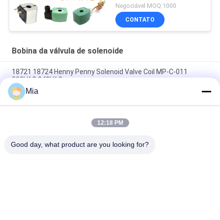
Negociável MOQ:1000
CONTATO
Bobina da válvula de solenoide
18721 18724 Henny Penny Solenoid Valve Coil MP-C-011
220VAC 240VAC
Mia
6013 6014 Uma C.C. 110V 230V 50Hz 8W 11W 15W da bobina
24V da válvula de solenoide de C
12:18 PM
EVI 7/9 12V 24V 110V 220V 4.8W 6.5W 5.5VA 6VA da bobina da
válvula de solenoide
Good day, what product are you looking for?
Categorias populares
Todos
Válvula Pneumática 
Válvula Pneumática 
Do Cilindro
Do Pulso