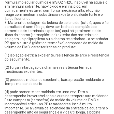
fórmula molecular química é mSiO2·nH2O. Insolúvel na água e o
em nenhum solvente, não-tóxico e em insípido, em
quimicamente estável, com força mecânica alta, etc., não
reage com nenhuma substância exceto o alcaloide forte e o
ácido fluorídrico.
3.
Material de selagem da bobina do solenoide: (isto é, após o fio
esmaltado é sem fôlego, deve ser fechado com plástico
somente dois terminais expostos) aqui há geralmente dois
tipos da chama (termoplástico) exterior dos materiais de
selagem - o polipropileno ou a chama retardadora - o retardador
PP que o outro é (plástico termofixo) composto do molde do
volume de DMC, características do produto:
(1) isolação elétrica excelente, resistência de arco e resistência
do seguimento.
(2) força, retardação da chama e resistência térmica
mecânicas excelentes.
(3) processo moldando excelente, baixa pressão moldando e
tempo moldando curto.
(4) pode somente ser moldado em uma vez. Tem o
desempenho irreversível após a cura na temperatura moldando.
Este composto (termofixo) do molde do volume de DMC é
incomparável arder - os PP retardadores. Isto é muito
importante. Se a válvula de solenoide da entrada da água tem o
desempenho alto da segurança e a vida útil longa, a bobina