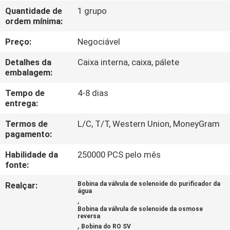
Quantidade de
1 grupo
ordem mínima:
CONTROLE
DE
Preço:
Negociável
QUALIDADE
Detalhes da
Caixa interna, caixa, pálete
embalagem:
CONTACTE-
Tempo de
4-8 dias
entrega:
NOS
Termos de
L/C, T/T, Western Union, MoneyGram
pagamento:
SOLICITE UM
Habilidade da
250000 PCS pelo mês
ORÇAMENTO
fonte:
Realçar:
Bobina da válvula de solenoide do purificador da
COMPANY
água
,
NEWS
Bobina da válvula de solenoide da osmose
reversa
,
Bobina do RO SV