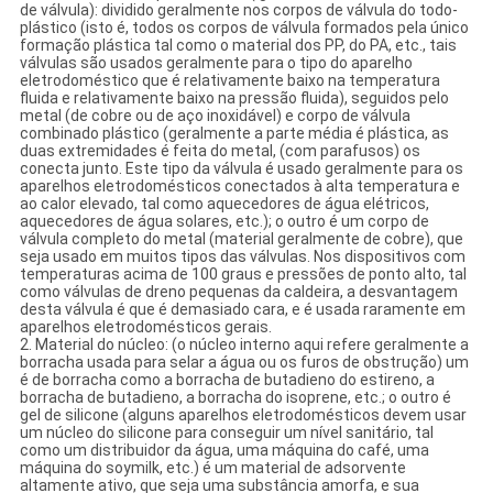
de válvula): dividido geralmente nos corpos de válvula do todo-
plástico (isto é, todos os corpos de válvula formados pela único
formação plástica tal como o material dos PP, do PA, etc., tais
válvulas são usados geralmente para o tipo do aparelho
eletrodoméstico que é relativamente baixo na temperatura
fluida e relativamente baixo na pressão fluida), seguidos pelo
metal (de cobre ou de aço inoxidável) e corpo de válvula
combinado plástico (geralmente a parte média é plástica, as
duas extremidades é feita do metal, (com parafusos) os
conecta junto. Este tipo da válvula é usado geralmente para os
aparelhos eletrodomésticos conectados à alta temperatura e
ao calor elevado, tal como aquecedores de água elétricos,
aquecedores de água solares, etc.); o outro é um corpo de
válvula completo do metal (material geralmente de cobre), que
seja usado em muitos tipos das válvulas. Nos dispositivos com
temperaturas acima de 100 graus e pressões de ponto alto, tal
como válvulas de dreno pequenas da caldeira, a desvantagem
desta válvula é que é demasiado cara, e é usada raramente em
aparelhos eletrodomésticos gerais.
2.
Material do núcleo: (o núcleo interno aqui refere geralmente a
borracha usada para selar a água ou os furos de obstrução) um
é de borracha como a borracha de butadieno do estireno, a
borracha de butadieno, a borracha do isoprene, etc.; o outro é
gel de silicone (alguns aparelhos eletrodomésticos devem usar
um núcleo do silicone para conseguir um nível sanitário, tal
como um distribuidor da água, uma máquina do café, uma
máquina do soymilk, etc.) é um material de adsorvente
altamente ativo, que seja uma substância amorfa, e sua