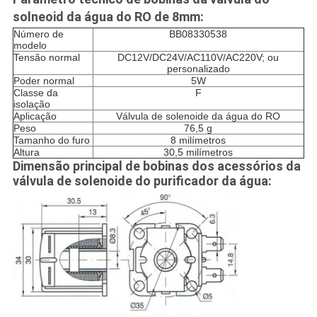
solneoid da água do RO de 8mm:
Número de
BB08330538
modelo
Tensão normal
DC12V/DC24V/AC110V/AC220V; ou
personalizado
Poder normal
5W
Classe da
F
isolação
Aplicação
Válvula de solenoide da água do RO
Peso
76,5 g
Tamanho do furo
8 milímetros
Altura
30,5 milímetros
Dimensão principal de bobinas dos acessórios da
válvula de solenoide do purificador da água: