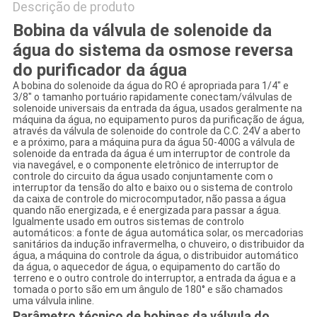
Descrição de produto
Bobina da válvula de solenoide da
água do sistema da osmose reversa
do purificador da água
A bobina do solenoide da água do RO é apropriada para 1/4" e
3/8" o tamanho portuário rapidamente conectam/válvulas de
solenoide universais da entrada da água, usados geralmente na
máquina da água, no equipamento puros da purificação de água,
através da válvula de solenoide do controle da C.C. 24V a aberto
e a próximo, para a máquina pura da água 50-400G a válvula de
solenoide da entrada da água é um interruptor de controle da
via navegável, e o componente eletrônico de interruptor de
controle do circuito da água usado conjuntamente com o
interruptor da tensão do alto e baixo ou o sistema de controlo
da caixa de controle do microcomputador, não passa a água
quando não energizada, e é energizada para passar a água.
Igualmente usado em outros sistemas de controlo
automáticos: a fonte de água automática solar, os mercadorias
sanitários da indução infravermelha, o chuveiro, o distribuidor da
água, a máquina do controle da água, o distribuidor automático
da água, o aquecedor de água, o equipamento do cartão do
terreno e o outro controle do interruptor, a entrada da água e a
tomada o porto são em um ângulo de 180° e são chamados
uma válvula inline.
Parâmetro técnico de bobinas da válvula do