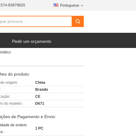
-574-83879820
Portuguese
Pedir um orçamento
mático
hes do produto:
 de origem:
China
:
Brando
icação:
CE
o do modelo:
D671
ições de Pagamento e Envio:
idade de ordem
1 PC
a: