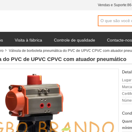
Vendas e Suporte:
86
ós
Visita à fábrica
Controle de qualidade
Contacte-nos
dro
Válvula de borboleta pneumática do PVC de UPVC CPVC com atuador pneu
 da empresa
ica do PVC de UPVC CPVC com atuador pneumático
Detal
Lugar
Marca
Certif
Númer
Cond
Quant
mínim