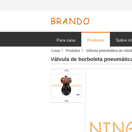
Para casa
Produtos
Sobre n
Casa
Produtos
Válvula pneumática do cilin
Notícia
Válvula de borboleta pneumát