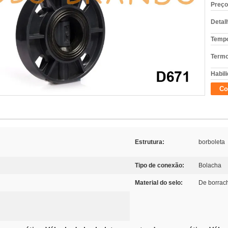
Preço
Detal
Tempo
Termo
Habili
Co
Estrutura:
borboleta
Tipo de conexão:
Bolacha
Material do selo:
De borrac