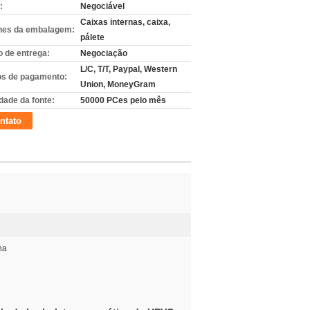
:
Negociável
Caixas internas, caixa,
hes da embalagem:
pálete
 de entrega:
Negociação
L/C, T/T, Paypal, Western
s de pagamento:
Union, MoneyGram
dade da fonte:
50000 PCes pelo mês
ntato
ha