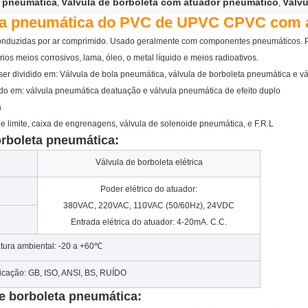
a pneumática
Válvula de borboleta com atuador pneumático
Válvu
,
,
eta pneumática do PVC de UPVC CPVC com 
onduzidas por ar comprimido. Usado geralmente com componentes pneumáticos. Pod
ários meios corrosivos, lama, óleo, o metal líquido e meios radioativos.
 ser dividido em: Válvula de bola pneumática, válvula de borboleta pneumática e v
dido em: válvula pneumática deatuação e válvula pneumática de efeito duplo
a
 de limite, caixa de engrenagens, válvula de solenoide pneumática, e F.R.L
orboleta pneumática:
Válvula de borboleta elétrica
Poder elétrico do atuador:
380VAC, 220VAC, 110VAC (50/60Hz), 24VDC
Entrada elétrica do atuador: 4-20mA. C.C.
tura ambiental: -20 a +60℃
icação: GB, ISO, ANSI, BS, RUÍDO
e borboleta pneumática: