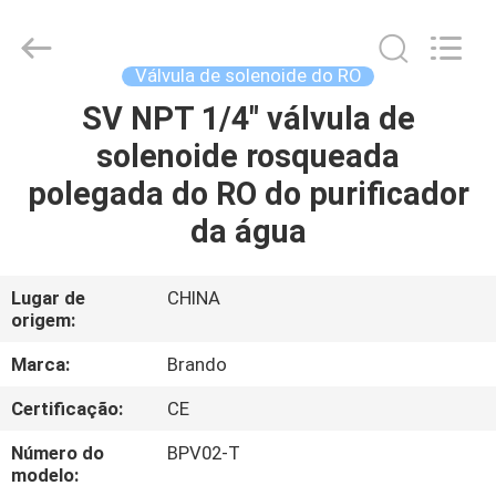
Ningbo
Brando
Hardware
Co.,
Ltd.
Válvula de solenoide do RO
All
Rights
SV NPT 1/4" válvula de
PARA
Reserved.
solenoide rosqueada
CASA
polegada do RO do purificador
PRODUTOS
da água
SOBRE
Lugar de
CHINA
origem:
NÓS
Marca:
Brando
VISITA
Certificação:
CE
À
Número do
BPV02-T
FÁBRICA
modelo: