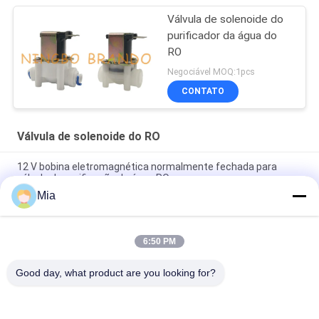
Válvula de solenoide do
purificador da água do
RO
Negociável MOQ:1pcs
CONTATO
Válvula de solenoide do RO
12 V bobina eletromagnética normalmente fechada para
válvula de purificação de água RO
Mia
Tipo bobina hidráulica 220VAC 110VAC 24VDC 12VDC 26W de
EVI 3P/16 AMISCO do solenoide
6:50 PM
A osmose reversa pura 6.35mm da água obstrui a válvula de
solenoide plástica do RO
Good day, what product are you looking for?
Categorias populares
Todos