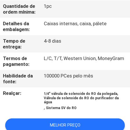
Quantidade de
1pc
ordem mínima:
CONTROLE
DE
Detalhes da
Caixas internas, caixa, pálete
embalagem:
QUALIDADE
Tempo de
4-8 dias
entrega:
CONTACTE-
Termos de
L/C, T/T, Western Union, MoneyGram
NOS
pagamento:
Habilidade da
100000 PCes pelo mês
SOLICITE UM
fonte:
ORÇAMENTO
Realçar:
,
1/4" válvula de solenoide do RO da polegada
Válvula de solenoide do RO do purificador da
água
,
COMPANY
Sistema SV do RO
NEWS
MELHOR PREÇO