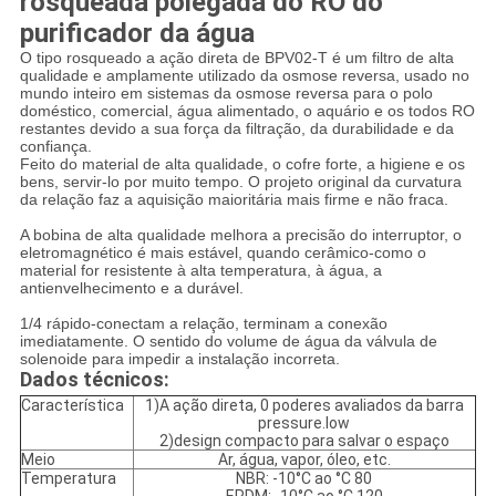
rosqueada polegada do RO do
purificador da água
O tipo rosqueado a ação direta de BPV02-T é um filtro de alta
qualidade e amplamente utilizado da osmose reversa, usado no
mundo inteiro em sistemas da osmose reversa para o polo
doméstico, comercial, água alimentado, o aquário e os todos RO
restantes devido a sua força da filtração, da durabilidade e da
confiança.
Feito do material de alta qualidade, o cofre forte, a higiene e os
bens, servir-lo por muito tempo. O projeto original da curvatura
da relação faz a aquisição maioritária mais firme e não fraca.
A bobina de alta qualidade melhora a precisão do interruptor, o
eletromagnético é mais estável, quando cerâmico-como o
material for resistente à alta temperatura, à água, a
antienvelhecimento e a durável.
1/4 rápido-conectam a relação, terminam a conexão
imediatamente. O sentido do volume de água da válvula de
solenoide para impedir a instalação incorreta.
Dados técnicos:
Característica
1)A ação direta, 0 poderes avaliados da barra
pressure.low
2)design compacto para salvar o espaço
Meio
Ar, água, vapor, óleo, etc.
Temperatura
NBR: -10°C ao °C 80