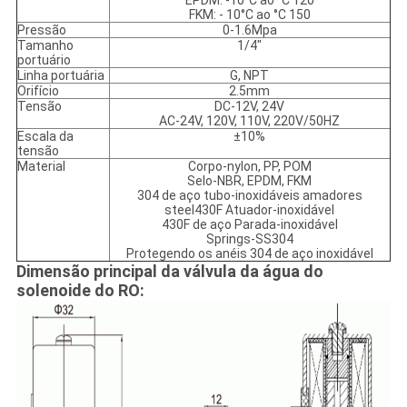
EPDM: -10°C ao °C 120
FKM: - 10°C ao °C 150
Pressão
0-1.6Mpa
Tamanho
1/4"
portuário
Linha portuária
G, NPT
Orifício
2.5mm
Tensão
DC-12V, 24V
AC-24V, 120V, 110V, 220V/50HZ
Escala da
±10%
tensão
Material
Corpo-nylon, PP, POM
Selo-NBR, EPDM, FKM
304 de aço tubo-inoxidáveis amadores
steel430F Atuador-inoxidável
430F de aço Parada-inoxidável
Springs-SS304
Protegendo os anéis 304 de aço inoxidável
Dimensão principal da válvula da água do
solenoide do RO: