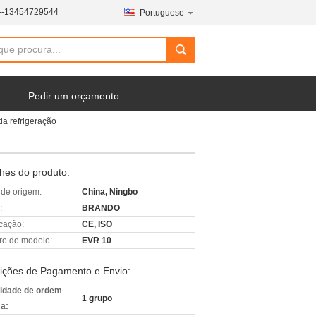
--13454729544
Portuguese
Pedir um orçamento
a refrigeração
hes do produto:
 de origem:
China, Ningbo
:
BRANDO
icação:
CE, ISO
o do modelo:
EVR 10
ições de Pagamento e Envio:
idade de ordem
1 grupo
a: