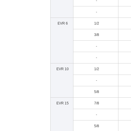
-
-
EVR 6
1/2
3/8
-
-
EVR 10
1/2
-
5/8
EVR 15
7/8
-
5/8