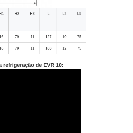
H1
H2
H3
L
L2
L5
16
79
11
127
10
75
16
79
11
160
12
75
a refrigeração de EVR 10: