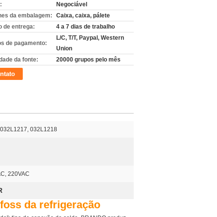
:
Negociável
hes da embalagem:
Caixa, caixa, pálete
 de entrega:
4 a 7 dias de trabalho
L/C, T/T, Paypal, Western
s de pagamento:
Union
dade da fonte:
20000 grupos pelo mês
ntato
 032L1217, 032L1218
AC, 220VAC
R
foss da refrigeração