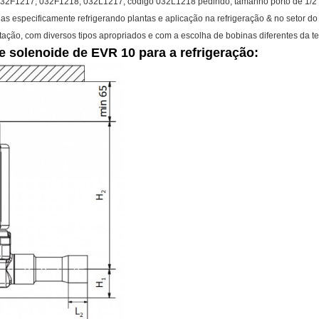
 032F1217, 032F1218, 032L1217, código 032L1218 pedindo; tamanho porto de 1/2
s especificamente refrigerando plantas e aplicação na refrigeração & no setor do 
ação, com diversos tipos apropriados e com a escolha de bobinas diferentes da t
e solenoide de EVR 10 para a refrigeração: