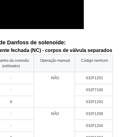
 de Danfoss de solenoide:
nte fechada (NC) - corpos de válvula separados
anho da conexão
Operação manual
Código nenhum
(milímetro)
-
NÃO
032F1201
-
032F7100
6
032F1202
-
NÃO
032F1206
-
032F1204