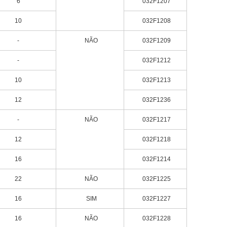
6
032F1207
10
032F1208
-
NÃO
032F1209
-
032F1212
10
032F1213
12
032F1236
-
NÃO
032F1217
12
032F1218
16
032F1214
22
NÃO
032F1225
16
SIM
032F1227
16
NÃO
032F1228