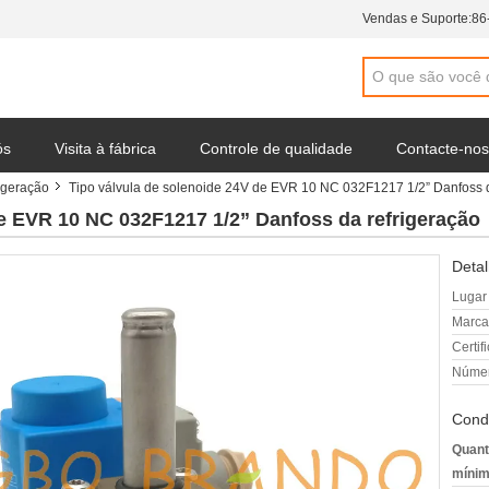
Vendas e Suporte:
86
ós
Visita à fábrica
Controle de qualidade
Contacte-nos
rigeração
Tipo válvula de solenoide 24V de EVR 10 NC 032F1217 1/2” Danfoss d
 da empresa
de EVR 10 NC 032F1217 1/2” Danfoss da refrigeração
Detal
Lugar
Marca
Certif
Númer
Cond
Quant
mínim