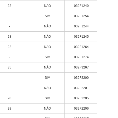
22
NÃO
032F1240
-
SIM
032F1254
-
NÃO
032F1244
28
NÃO
032F1245
22
NÃO
032F1264
-
SIM
032F1274
35
NÃO
032F3267
-
SIM
032F2200
-
NÃO
032F2201
28
SIM
032F2205
28
NÃO
032F2206