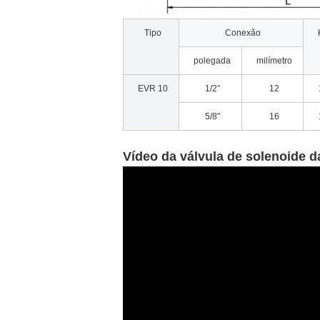
Tipo
Conexão
polegada
milímetro
EVR 10
1/2”
12
5/8"
16
Vídeo da válvula de solenoide d