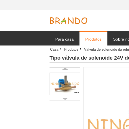
Para casa
Produtos
Sobre n
Casa
Produtos
Válvula de solenoide da ref
Notícia
Tipo válvula de solenoide 24V 