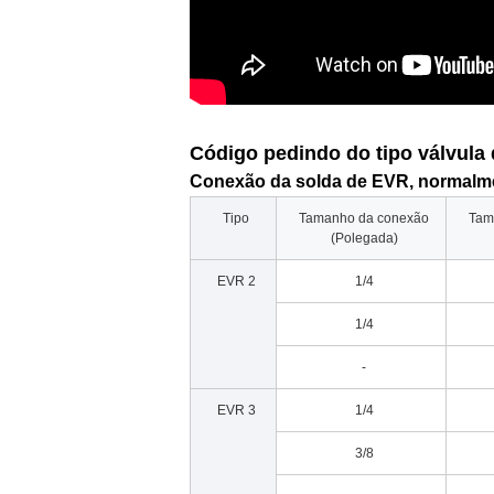
Código pedindo do tipo válvula
Conexão da solda de EVR, normalme
Tipo
Tamanho da conexão
Tam
(Polegada)
EVR 2
1/4
1/4
-
EVR 3
1/4
3/8