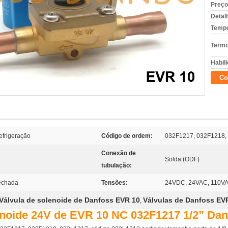
Preço
Detal
Tempo
Termo
Habili
Co
efrigeração
Código de ordem:
032F1217, 032F1218,
Conexão de
Solda (ODF)
tubulação:
echada
Tensões:
24VDC, 24VAC, 110V
Válvula de solenoide de Danfoss EVR 10
Válvulas de Danfoss EV
,
enoide 24V de EVR 10 NC 032F1217 1/2” Dan