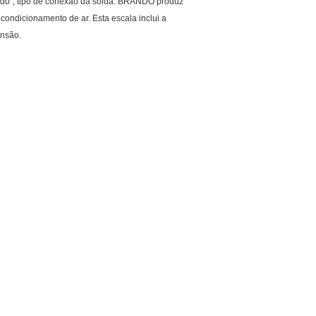
 do”; tipo de conexão da solda. BRANDO produz
condicionamento de ar. Esta escala inclui a
ensão.