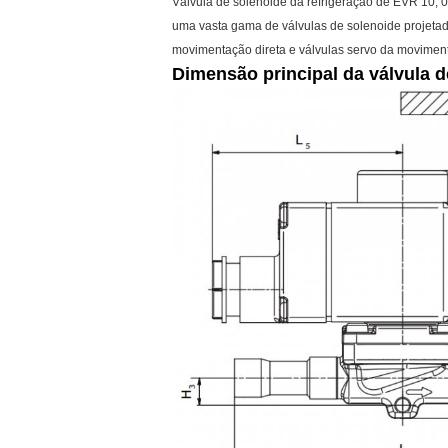
Válvula de solenoide da refrigeração de EVR 10;
uma vasta gama de válvulas de solenoide projetada
movimentação direta e válvulas servo da moviment
Dimensão principal da válvula d