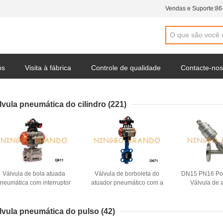
Vendas e Suporte:
86
ós
Visita à fábrica
Controle de qualidade
Contacte-nos
 da empresa
lvula pneumática do cilindro
(221)
Válvula de bola atuada
Válvula de borboleta do
DN15 PN16 Por
neumática com interruptor
atuador pneumático com a
Válvula de 
de limite da válvula de
válvula de solenoide do
ângulo pneumá
solenoide
interruptor de limite
ação normalm
lvula pneumática do pulso
(42)