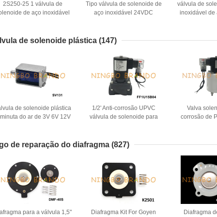
2S250-25 1 válvula de
Tipo válvula de solenoide de
válvula de sol
olenoide de aço inoxidável
aço inoxidável 24VDC
inoxidável de
24V da água do NC da
220VAC flange de SUWF-40
1/4" 3/8" de 3
aneira da polegada 2 220V
1 1/2 da”
110V 
lvula de solenoide plástica
(147)
lvula de solenoide plástica
1/2' Anti-corrosão UPVC
Valva solen
iminuta do ar de 3V 6V 12V
válvula de solenoide para
corrosão de 
para o monitor da pressão
ácido químico alcalino 24V
sanguínea
110V 220V
go de reparação do diafragma
(827)
afragma para a válvula 1,5"
Diafragma Kit For Goyen
Diafragma 