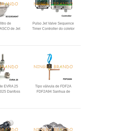
filtro de
Pulso Jet Valve Sequence
ASCO de Jet
Timer Controller do coletor
e For Bag do
de poeira
so
 de EVRA 25
Tipo válvula de FDF2A
025 Danfoss
FDF2A94 Sanhua de
para a amônia
solenoide da refrigeração
para o condicionador de ar