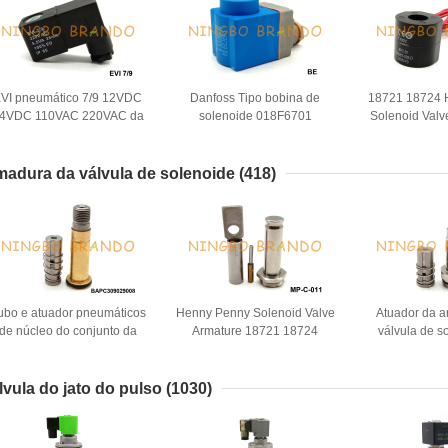
VI pneumático 7/9 12VDC
Danfoss Tipo bobina de
18721 18724 
4VDC 110VAC 220VAC da
solenoide 018F6701
Solenoid Valv
bobina da válvula de
018F6176 BE230AS 220VAC
011 220VA
solenoide
10W 12W
madura da válvula de solenoide
(418)
ubo e atuador pneumáticos
Henny Penny Solenoid Valve
Atuador da 
de núcleo do conjunto da
Armature 18721 18724
válvula de s
armadura da válvula de
17120 17121 29515 29547
maneira de P
solenoide do ar
para a máqu
lvula do jato do pulso
(1030)