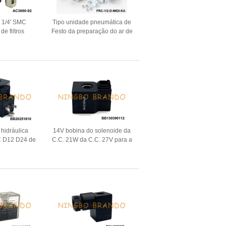
 1/4' SMC
Tipo unidade pneumática de
de filtros
Festo da preparação do ar de
lubrificador
FRC-1/2-D-MIDI-KA FRL
 hidráulica
14V bobina do solenoide da
 D12 D24 de
C.C. 21W da C.C. 27V para a
álvula de
máquina escavadora R210-5
oide
R220-5 de Hyundai