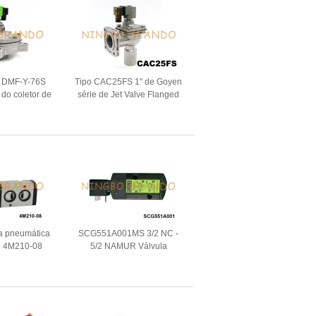
e DMF-Y-76S
Tipo CAC25FS 1" de Goyen
 do coletor de
série de Jet Valve Flanged
 polegada
Inlet FS do pulso para
Baghouse
ra pneumática
SCG551A001MS 3/2 NC -
e 4M210-08
5/2 NAMUR Válvula
válvula de
solenoide 24VDC 115VAC
e Namur 5/2
230VAC