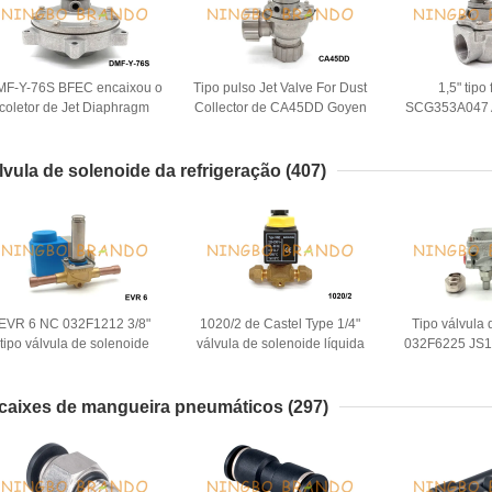
MF-Y-76S BFEC encaixou o
Tipo pulso Jet Valve For Dust
1,5" tipo 
coletor de Jet Diaphragm
Collector de CA45DD Goyen
SCG353A047 
Valve For Dust do pulso
da porca do armário
Solenoid Valv
pul
lvula de solenoide da refrigeração
(407)
EVR 6 NC 032F1212 3/8"
1020/2 de Castel Type 1/4"
Tipo válvula
tipo válvula de solenoide
válvula de solenoide líquida
032F6225 JS1
230V de Danfoss da
para a refrigeração 220V
de solenoide 
refrigeração
caixes de mangueira pneumáticos
(297)