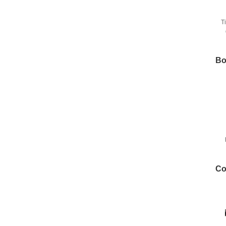
T
B
Bo
3
Co