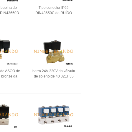
 bobina do
Tipo conector IP65
e DIN43650B
DIN43650C do RUÍDO
formulário B
43650 da tomada da bobina
50 do diodo
da válvula de solenoide de C
 de luz
a de ASCO de
barra 24V 220V da válvula
e bronze da
de solenoide 40 321H35
 ar 1/8" 1/4"
Parker Type High Pressure
24V 220V
Brass de 1/2 de”