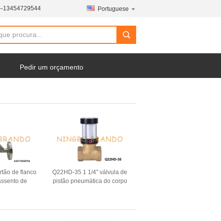
--13454729544
Portuguese
Pedir um orçamento
tão de flanco
Q22HD-35 1 1/4" válvula de
assento de
pistão pneumática do corpo
tico de dupla
de bronze da maneira DN35
ente fechada
2