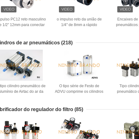
pulso PC12 reto masculino
o impulso reto da união de
Encaixes de
e 1/2” 12mm para conectar
1/4" de 8mm a rápido
pneumáticos 
os encaixes de mangueira
conecta os encaixes de
ramo triplo ma
pneumáticos plásticos
mangueira pneumáticos
1/8" 1/4" 
lindros de ar pneumáticos
(218)
tipo cilindro pneumático de
O tipo série de Festo de
Tipo cilindr
alumínio de Airtac do ar da
ADVU comprime os cilindros
pneumático d
érie da SU dobra a atuação
pneumáticos do ar
prendedor do a
HF
brificador do regulador do filtro
(85)