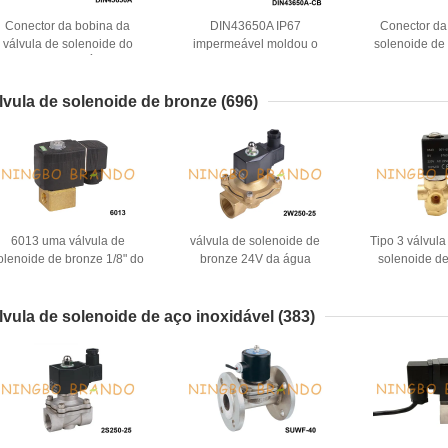
Conector da bobina da
DIN43650A IP67
Conector da
válvula de solenoide do
impermeável moldou o
solenoide d
rmulário A do RUÍDO 43650
conector da bobina da
IP65 MPM com 
om RUÍDO 43650A do cabo
válvula de solenoide do cabo
do RUÍDO 436
com diodo emissor de luz
emissor
lvula de solenoide de bronze
(696)
6013 uma válvula de
válvula de solenoide de
Tipo 3 válvul
olenoide de bronze 1/8" do
bronze 24V da água
solenoide d
NC da maneira do BR2 de
normalmente fechada da
maneira para o
1/8 FKM C.C. 24V
maneira de 2W250-25 1" 2
da água 
220V
lvula de solenoide de aço inoxidável
(383)