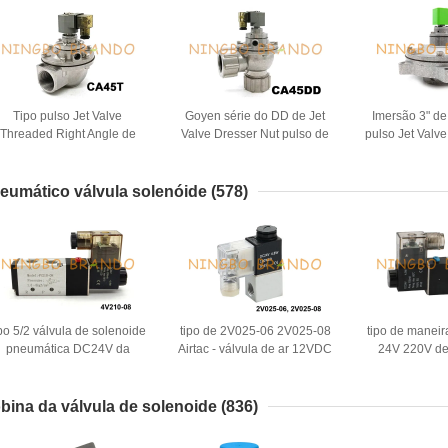
Tipo pulso Jet Valve
Goyen série do DD de Jet
Imersão 3" d
Threaded Right Angle de
Valve Dresser Nut pulso de
pulso Jet Valve
A45T 1 1/2” Goyen para o
CA45DD tipo 1 1/2 do”
poeira da
filtro de saco
eumático válvula solenóide
(578)
ipo 5/2 válvula de solenoide
tipo de 2V025-06 2V025-08
tipo de manei
pneumática DC24V da
Airtac - válvula de ar 12VDC
24V 220V d
aneira AC220V de 4V210-
do solenoide de 2 maneiras
Airtac da 
08 Airtac
24VDC
solenoide d
bina da válvula de solenoide
(836)