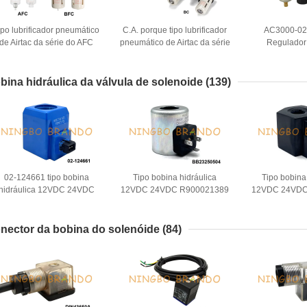
ipo lubrificador pneumático
C.A. porque tipo lubrificador
AC3000-02
de Airtac da série do AFC
pneumático de Airtac da série
Regulador 
FC do regulador do filtro de
do regulador do filtro de ar de
pneumáticos 
ar de FRL
FRL
bina hidráulica da válvula de solenoide
(139)
02-124661 tipo bobina
Tipo bobina hidráulica
Tipo bobina
hidráulica 12VDC 24VDC
12VDC 24VDC R900021389
12VDC 24VDC
0W de 02-124662 Vickers
R901370939 de Bosch
Yuken da v
do solenoide
Rexroth do solenoide
solen
nector da bobina do solenóide
(84)