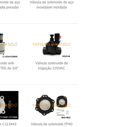
enoide de aço
Válvula de solenoide de aço
 alta pressão
inoxidável montada
00 barras 24V
distribuidor 1/4" 3/8" 1/2” 24V
220V
220V
oide anti-
Válvula solenoide de
PTFE de 3/4"
irrigação 220VAC
de C113443
Válvula de solenoide FP40