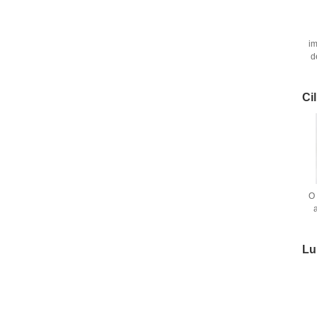
im
d
Ci
O 
s
Lu