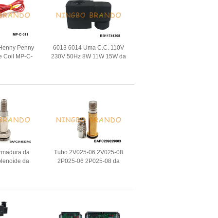
Henny Penny
6013 6014 Uma C.C. 110V
e Coil MP-C-
230V 50Hz 8W 11W 15W da
C 240VAC
bobina 24V da válvula de
solenoide de C
armadura da
Tubo 2V025-06 2V025-08
olenoide da
2P025-06 2P025-08 da
arker Type 3
armadura da válvula de
ina do café
solenoide de 2 maneiras