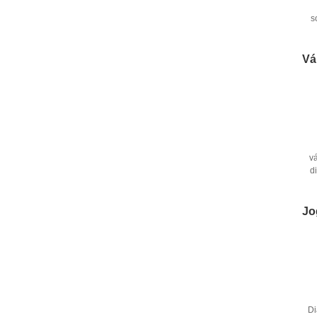
s
m
Vá
vá
d
Jo
Di