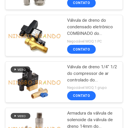
OD
CONTATO
CONTROLE
Válvula de dreno do
DE
condensado eletrônico
QUALIDADE
COMBINADO do
temporizador do
Negociável MOQ:1 PC
compressor de ar auto
CONTACTE-
CONTATO
NOS
Válvula de dreno 1/4" 1/2
do compressor de ar
SOLICITE UM
controlado do
temporizador auto” 110V
ORÇAMENTO
Negociável MOQ:1 grupo
220V
CONTATO
COMPANY
Armadura da válvula de
NEWS
solenoide da válvula de
dreno 14mm do