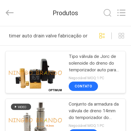
Ningbo
Brando
Hardware
Produtos
Co.,
Ltd.
All
Rights
PARA
Reserved.
timer auto drain valve fabricação online
CASA
Tipo válvula de Jorc de
PRODUTOS
solenoide do dreno do
temporizador auto para o
SOBRE
compressor de ar 220V
Negociável MOQ:1 PC
NÓS
CONTATO
Conjunto da armadura da
VISITA
válvula de dreno 14mm
À
do temporizador do
compressor de ar auto
FÁBRICA
Negociável MOQ:1 PC