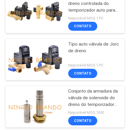
dreno controlada do
temporizador auto para o
compressor de ar 230V
Negociável MOQ:1 PC
CONTATO
Tipo auto válvula de Jorc
de dreno
Negociável MOQ:1 PC
CONTATO
Conjunto da armadura da
válvula de solenoide do
dreno do temporizador
do compressor de ar
Negociável MOQ:1000
auto
CONTATO