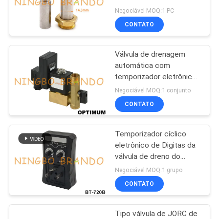
temporizador do
MAPA
Negociável MOQ:1 PC
compressor de ar auto
CONTATO
DO
OD
SITE
Válvula de drenagem
automática com
POLÍTICA
temporizador eletrônico
OPTIMUM para
DE
Negociável MOQ:1 conjunto
compressor de ar
CONTATO
PRIVACIDADE
Temporizador cíclico
eletrônico de Digitas da
válvula de dreno do
compressor de ar auto
Negociável MOQ:1 grupo
CONTATO
Tipo válvula de JORC de