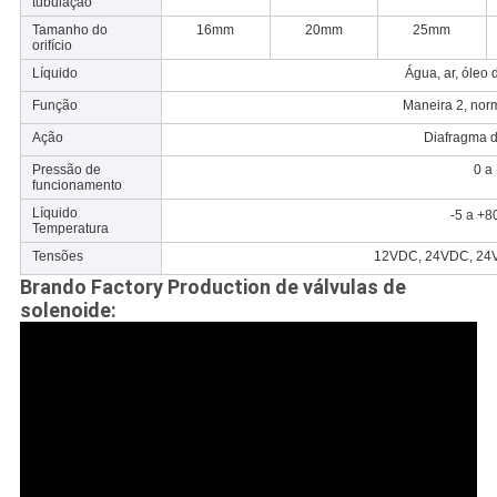
tubulação
Tamanho do
16mm
20mm
25mm
orifício
Líquido
Água, ar, óleo 
Função
Maneira 2, nor
Ação
Diafragma di
Pressão de
0 a
funcionamento
Líquido
-5 a +
Temperatura
Tensões
12VDC, 24VDC, 24
Brando Factory Production de válvulas de
solenoide: