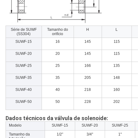
Série de SUWF
Tamanho do
H
L
(SS304)
orifício
SUWF-15
16
145
115
SUWF-20
20
145
115
SUWF-25
25
166
135
SUWF-35
35
205
148
SUWF-40
40
218
160
SUWF-50
50
228
202
Dados técnicos da válvula de solenoide:
Modelo
SUWF-15
SUWF-20
SUWF-25
Tamanho da
1/2”
3/4"
1"