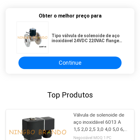
Obter o melhor preço para
Tipo válvula de solenoide de aço
inoxidável 24VDC 220VAC flange
de SUWF-40 1 1/2 da”
Continue
Top Produtos
Válvula de solenoide de
aço inoxidável 6013 A
1,5 2,0 2,5 3,0 4,0 5,0 6,0
1/8 5/64 de FKM
Negociável MOQ:1 PC