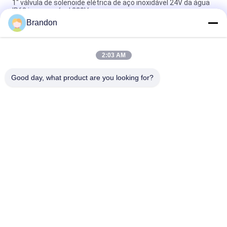
1" válvula de solenoide elétrica de aço inoxidável 24V da água
IP68 impermeável 220V
Brandon
1" válvula de solenoide de aço inoxidável à prova de explosões
12V 24V 110V 220V
2:03 AM
válvula de solenoide de aço inoxidável 220V da água do NC da
maneira de 2S040-10 3/8" 2/2
Good day, what product are you looking for?
Categorias populares
Todos
Válvula Pneumática 
Válvula Pneumática 
Do Cilindro
Do Pulso
Pneumático Válvula 
Bobina Da Válvula 
Solenóide
De Solenoide
Armadura Da 
Válvula Do Jato Do 
Válvula De Solenoide
Pulso
Válvula De 
Encaixes De 