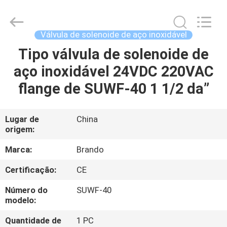
Ningbo
Brando
Hardware
Co.,
Ltd.
Válvula de solenoide de aço inoxidável
All
Rights
Tipo válvula de solenoide de
PARA
Reserved.
aço inoxidável 24VDC 220VAC
CASA
flange de SUWF-40 1 1/2 da”
PRODUTOS
Lugar de
China
origem:
SOBRE
NÓS
Marca:
Brando
Certificação:
CE
VISITA
Número do
SUWF-40
À
modelo:
FÁBRICA
Quantidade de
1 PC