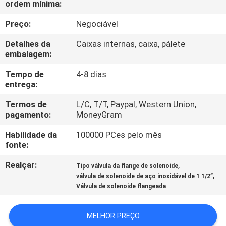
ordem mínima:
CONTROLE
Preço:
Negociável
DE
Detalhes da
Caixas internas, caixa, pálete
embalagem:
QUALIDADE
Tempo de
4-8 dias
entrega:
CONTACTE-
Termos de
L/C, T/T, Paypal, Western Union,
NOS
pagamento:
MoneyGram
Habilidade da
100000 PCes pelo mês
SOLICITE UM
fonte:
ORÇAMENTO
Realçar:
,
Tipo válvula da flange de solenoide
,
válvula de solenoide de aço inoxidável de 1 1/2”
COMPANY
Válvula de solenoide flangeada
NEWS
MELHOR PREÇO