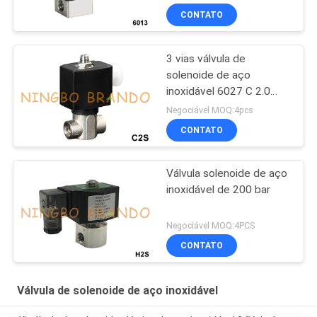
CONTATO
3 vias válvula de
solenoide de aço
inoxidável 6027 C 2.0
1/8' 1/4' 230V 120V 24V
Negociável MOQ:4pcs
CONTATO
Válvula solenoide de aço
inoxidável de 200 bar
Negociável MOQ:4PCS
CONTATO
Válvula de solenoide de aço inoxidável