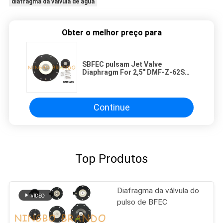
diafragma da válvula de água
Obter o melhor preço para
SBFEC pulsam Jet Valve
Diaphragm For 2,5" DMF-Z-62S
DMF-Y-62S DMF-T-62S
Continue
Top Produtos
Diafragma da válvula do
pulso de BFEC