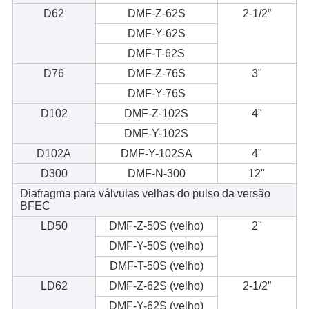
D62
DMF-Z-62S
2-1/2”
DMF-Y-62S
DMF-T-62S
D76
DMF-Z-76S
3"
DMF-Y-76S
D102
DMF-Z-102S
4"
DMF-Y-102S
D102A
DMF-Y-102SA
4"
D300
DMF-N-300
12"
Diafragma para válvulas velhas do pulso da versão
BFEC
LD50
DMF-Z-50S (velho)
2"
DMF-Y-50S (velho)
DMF-T-50S (velho)
LD62
DMF-Z-62S (velho)
2-1/2”
DMF-Y-62S (velho)