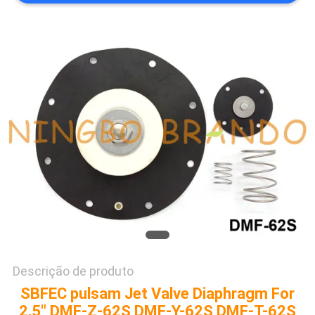
MAPA
DO
SITE
POLÍTICA
DE
PRIVACIDADE
Descrição de produto
SBFEC pulsam Jet Valve Diaphragm For
2,5" DMF-Z-62S DMF-Y-62S DMF-T-62S