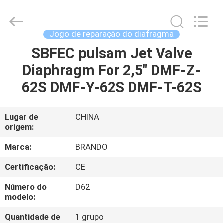
Ningbo
Brando
Hardware
Co.,
Ltd.
Jogo de reparação do diafragma
All
Rights
SBFEC pulsam Jet Valve
PARA
Reserved.
Diaphragm For 2,5" DMF-Z-
CASA
62S DMF-Y-62S DMF-T-62S
PRODUTOS
Lugar de
CHINA
origem:
SOBRE
NÓS
Marca:
BRANDO
Certificação:
CE
VISITA
Número do
D62
À
modelo:
FÁBRICA
Quantidade de
1 grupo