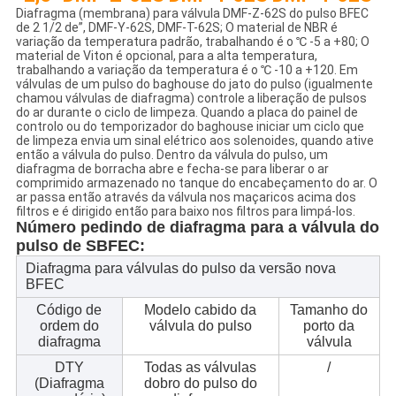
Diafragma (membrana) para válvula DMF-Z-62S do pulso BFEC
de 2 1/2 de”, DMF-Y-62S, DMF-T-62S; O material de NBR é
variação da temperatura padrão, trabalhando é o ℃ -5 a +80; O
material de Viton é opcional, para a alta temperatura,
trabalhando a variação da temperatura é o ℃ -10 a +120. Em
válvulas de um pulso do baghouse do jato do pulso (igualmente
chamou válvulas de diafragma) controle a liberação de pulsos
do ar durante o ciclo de limpeza. Quando a placa do painel de
controlo ou do temporizador do baghouse iniciar um ciclo que
de limpeza envia um sinal elétrico aos solenoides, quando ative
então a válvula do pulso. Dentro da válvula do pulso, um
diafragma de borracha abre e fecha-se para liberar o ar
comprimido armazenado no tanque do encabeçamento do ar. O
ar passa então através da válvula nos maçaricos acima dos
filtros e é dirigido então para baixo nos filtros para limpá-los.
Número pedindo de diafragma para a válvula do
pulso de SBFEC:
Diafragma para válvulas do pulso da versão nova
BFEC
Código de
Modelo cabido da
Tamanho do
ordem do
válvula do pulso
porto da
diafragma
válvula
DTY
Todas as válvulas
/
(Diafragma
dobro do pulso do