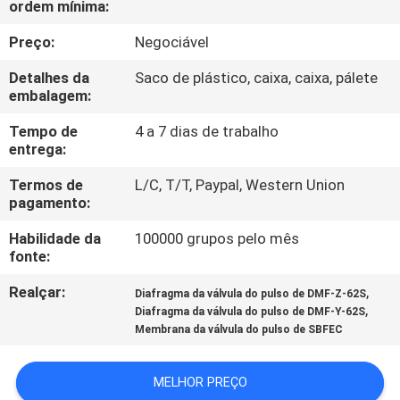
ordem mínima:
CONTROLE
Preço:
Negociável
DE
Detalhes da
Saco de plástico, caixa, caixa, pálete
embalagem:
QUALIDADE
Tempo de
4 a 7 dias de trabalho
entrega:
CONTACTE-
Termos de
L/C, T/T, Paypal, Western Union
NOS
pagamento:
Habilidade da
100000 grupos pelo mês
SOLICITE UM
fonte:
ORÇAMENTO
Realçar:
,
Diafragma da válvula do pulso de DMF-Z-62S
,
Diafragma da válvula do pulso de DMF-Y-62S
COMPANY
Membrana da válvula do pulso de SBFEC
NEWS
MELHOR PREÇO