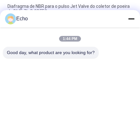
Diafragma de NBR para o pulso Jet Valve do coletor de poeira
de DMF-ZL-B SBFEC
Echo
Diafragma para o pulso Jet Valve de BFEC 3/4" DMF-Z-20 DMF-
ZM-20
1:44 PM
Diafragma para a válvula 1" do pulso de SBFEC DMF-Z-25 DMF-
ZM-25 DMF-Y-25
Good day, what product are you looking for?
Categorias populares
Todos
Válvula Pneumática 
Válvula Pneumática 
Do Cilindro
Do Pulso
Pneumático Válvula 
Bobina Da Válvula 
Solenóide
De Solenoide
Armadura Da 
Válvula Do Jato Do 
Válvula De Solenoide
Pulso
Válvula De 
Encaixes De 