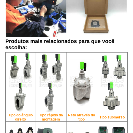
Produtos mais relacionados para que você
escolha:
Tipo do ângulo
Tipo rápido da
Reto através do
Tipo submerso
direito
montagem
tipo