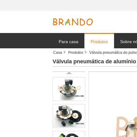
Para casa
Produtos
Sobre n
Casa
Produtos
Válvula pneumática do puls
Notícia
Válvula pneumática de alumínio