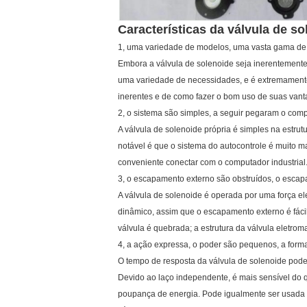
Características da válvula de so
1, uma variedade de modelos, uma vasta gama de
Embora a válvula de solenoide seja inerentemente
uma variedade de necessidades, e é extremamente 
inerentes e de como fazer o bom uso de suas vant
2, o sistema são simples, a seguir pegaram o comp
A válvula de solenoide própria é simples na estrut
notável é que o sistema do autocontrole é muito ma
conveniente conectar com o computador industrial
3, o escapamento externo são obstruídos, o escapa
A válvula de solenoide é operada por uma força el
dinâmico, assim que o escapamento externo é fácil 
válvula é quebrada; a estrutura da válvula eletroma
4, a ação expressa, o poder são pequenos, a forma
O tempo de resposta da válvula de solenoide pode
Devido ao laço independente, é mais sensível do 
poupança de energia. Pode igualmente ser usada 