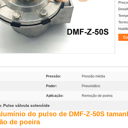
Preço
Detal
Tempo
Termo
Habili
Co
Pressão:
Pressão média
Poder:
Pneumático
Aplicação:
Remoção de poeira
o
Pulse válvula solenóide
,
alumínio do pulso de DMF-Z-50S taman
ão de poeira