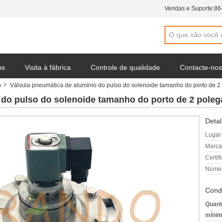
Vendas e Suporte:
86
ós
Visita à fábrica
Controle de qualidade
Contacte-nos
o
Válvula pneumática de alumínio do pulso do solenoide tamanho do porto de 2
 da empresa
 do pulso do solenoide tamanho do porto de 2 poleg
Detal
Lugar
Marca
Certif
Númer
Cond
Quant
mínim