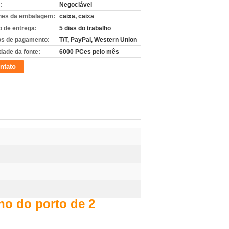
:
Negociável
hes da embalagem:
caixa, caixa
 de entrega:
5 dias do trabalho
s de pagamento:
T/T, PayPal, Western Union
dade da fonte:
6000 PCes pelo mês
ntato
ho do porto de 2