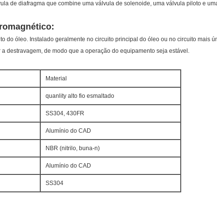
vula de diafragma que combine uma válvula de solenoide, uma válvula piloto e uma
tromagnético:
o do óleo. Instalado geralmente no circuito principal do óleo ou no circuito mais ú
r a destravagem, de modo que a operação do equipamento seja estável.
Material
quanlity alto fio esmaltado
SS304, 430FR
Alumínio do CAD
NBR (nitrilo, buna-n)
Alumínio do CAD
SS304