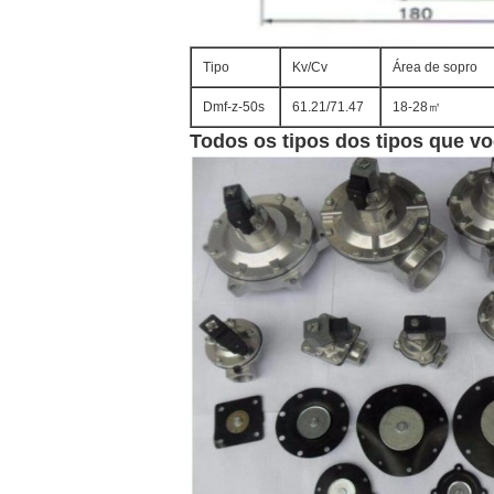
Tipo
Kv/Cv
Área de sopro
Dmf-z-50s
61.21/71.47
18-28㎡
Todos os tipos dos tipos que v