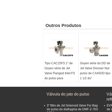
Outros Produtos
Tipo CAC25FS 1" de
Goyen série do DD de
Goyen série de Jet
Jet Valve Dresser Nut
Valve Flanged Inlet FS
pulso de CA45DD tipo
do pulso para
1 1/2 do”
Baghouse
Tamanho portuário:
1
Tamanho portuário:
1
polegada de 1/2
polegada
Válvula do jato do pulso
Estrutura da válvula::
Vá
Série da válvula:
Série
Porca do armário,
ref
do FS
ângulo direito
3" filtro de Jet Solenoid Valve For Bag
EVR
Estrutura da válvula::
Material do diafragma:
do pulso do diafragma de DMF-Z-76S
de 