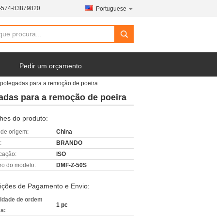
-574-83879820
Portuguese
Pedir um orçamento
 polegadas para a remoção de poeira
adas para a remoção de poeira
hes do produto:
 de origem:
China
:
BRANDO
icação:
ISO
o do modelo:
DMF-Z-50S
ições de Pagamento e Envio:
idade de ordem
1 pc
a: