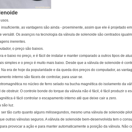
lenoide
 usos.
 insuficiente, as vantagens são ainda - proeminente, assim que ele é projetado 
versátil. Os avanços na tecnologia da válvula de solenoide são centrados igualm
agens inerentes.
utador, o preço são baixos.
ura e baixo no preço, e é fácil de instalar e manter comparado a outros tipos de a
is simples e o preço é muito mais baixo. Desde que a válvula de solenoide é contro
. Na era de hoje da popularidade e da queda dos preços do computador, as vantag
mento interno são fáceis de controlar, para usar-se.
etromagnética no núcleo de ferro selado na bucha magnética do isolamento da vál
de obstruir. O controle bonde do torque da válvula não é fácil, é fácil produzir o
gnética é fácil controlar o escapamento interno até que deixe cair a zero.
 são luz.
 ser tão curto quanto alguns milissegundos, mesmo uma válvula de solenoide pilo
que outras válvulas seguros. A válvula de solenoide bem-desenvolvida tem o cons
para provocar a ação e para manter automaticamente a posição da válvula. Não 