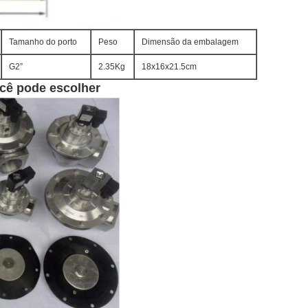
Tamanho do porto
Peso
Dimensão da embalagem
G2”
2.35Kg
18x16x21.5cm
ocê pode escolher