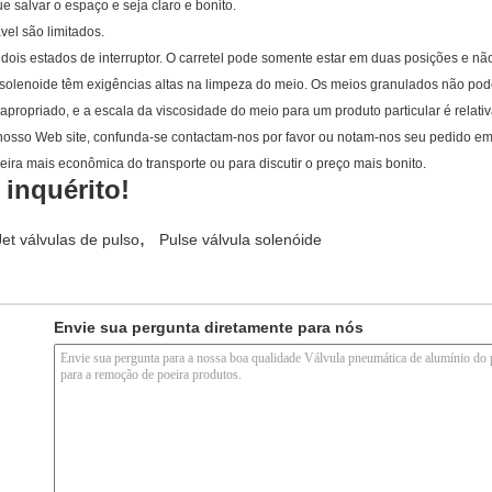
 salvar o espaço e seja claro e bonito.
vel são limitados.
dois estados de interruptor. O carretel pode somente estar em duas posições e nã
de solenoide têm exigências altas na limpeza do meio. Os meios granulados não p
 apropriado, e a escala da viscosidade do meio para um produto particular é relativ
 nosso Web site, confunda-se contactam-nos por favor ou notam-nos seu pedido em
eira mais econômica do transporte ou para discutir o preço mais bonito.
inquérito!
,
Jet válvulas de pulso
Pulse válvula solenóide
Envie sua pergunta diretamente para nós